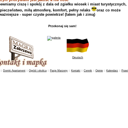
ewniamy ciszę i spokój z dala od zgiełku wiosek i miast turystycznych,
pieczeństwo, miłą atmosferę, komfort, pełny relaks
oraz co może
ważniejsze - super czyste powietrze! (latem jak i zimą)
Przekonaj się sam!
Deutsch
::
Domki Apartament
::
Ogród i okolica
::
Pasje Marzeny
::
Kontakt
::
Cennik
::
Opinie
::
Kalendarz
::
Prawi