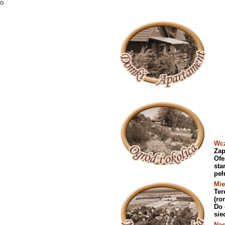
G
Wcz
Zap
Ofe
sta
peł
Mie
Ter
(ro
Do 
sie
Nas