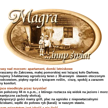
asy nad morzem: apartament, domki letniskowe
raszamy do Zakrzewa, małej pomorskiej wsi leżącej koło Darłowa.
rujemy 3-hektarowy ogrodzony teren z 30-arowym stawem otoczonym
rodrzewiem, piękny ogród z tysiącem roślin, ciszę, spokój a zarazem
ny komfort.
jsce nieodkryte przez turystów!
en położony 44 m n.p.m., z którego roztacza się widok na jezioro i morz
mantyczne zachody słońca).
dyspozycji gości mamy grill, plac na ognisko z niepowtarzalnymi
dziskami, wędki do połowu ryb (karaś) w naszym stawie.
zym priorytetem jest jakość a nie ilość