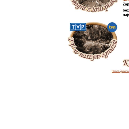
Zap
bez
naj
Strona główna