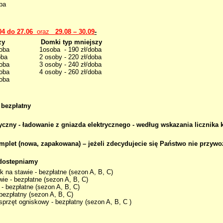
ba
04 do 27.06
oraz
29.08
– 30.09
-
yp większy Domki typ mniejszy
zł/doba 1osoba - 190 zł/doba
ł/doba 2 osoby - 220 zł/doba
zł/doba 3 osoby - 240 zł/doba
300 zł/doba 4 osoby - 260 zł/doba
doba
 bezpłatny
czny - ładowanie z gniazda elektrycznego - według wskazania licznika 
omplet (nowa, zapakowana) – jeżeli zdecydujecie się Państwo nie przywo
dostepniamy
k na stawie - bezpłatne (sezon A, B, C)
wie - bezpłatne (sezon A, B, C)
- bezpłatne (sezon A, B, C)
bezpłatny (sezon A, B, C)
 sprzęt ogniskowy - bezpłatny (sezon A, B, C )