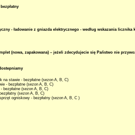
 bezpłatny
czny - ładowanie z gniazda elektrycznego - według wskazania licznika 
omplet (nowa, zapakowana) – jeżeli zdecydujecie się Państwo nie przywo
dostepniamy
k na stawie - bezpłatne (sezon A, B, C)
wie - bezpłatne (sezon A, B, C)
- bezpłatne (sezon A, B, C)
bezpłatny (sezon A, B, C)
 sprzęt ogniskowy - bezpłatny (sezon A, B, C )