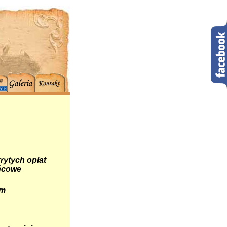
rytych opłat
ońcowe
em