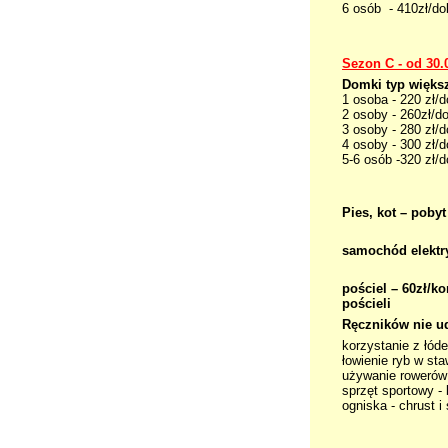
6 osób - 410zł/do
Sezon C - od 30.
Domki t
1 osoba - 220 
2 osoby - 260z
3 osoby - 280 
4 osoby - 
5-6 osób -320 zł/
Pies, kot – pobyt
samochód elektry
pościel – 60zł/k
pościeli
Ręczników nie u
korzystanie z łóde
łowienie ryb w sta
używanie rowerów 
sprzęt sportowy - 
ogniska - chrust i