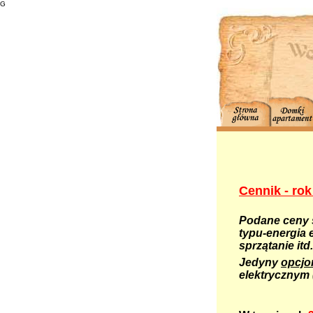
G
Cennik - rok
Podane ceny 
typu-energia 
sprzątanie itd.
Jedyny
opcjo
elektrycznym 