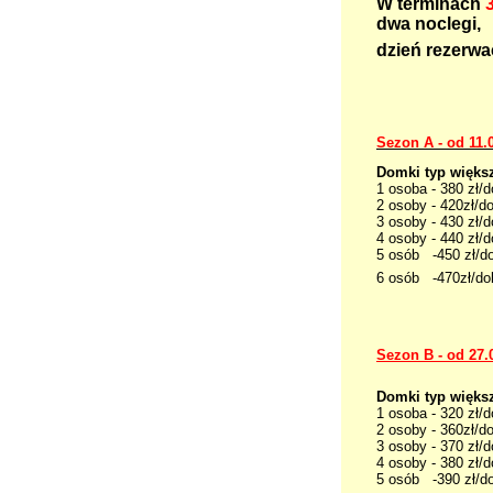
W terminach
3
dwa noclegi
dzień rezerwa
Sezon A - od 11.
Domki typ wi
1 osoba - 380 
2 osoby - 420z
3 osoby - 430 
4 osoby - 
5 osób -450 zł/d
6 osób -470zł/do
Sezon B - od 27.
Domki typ wi
1 osoba - 320 
2 osoby - 360z
3 osoby - 370 
4 osoby - 
5 osób -390 zł/