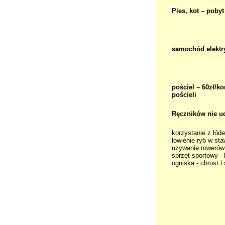
Pies, kot – pobyt
samochód elektry
pościel – 60zł/k
pościeli
Ręczników nie u
korzystanie z łóde
łowienie ryb w sta
używanie rowerów 
sprzęt sportowy - 
ogniska - chrust i