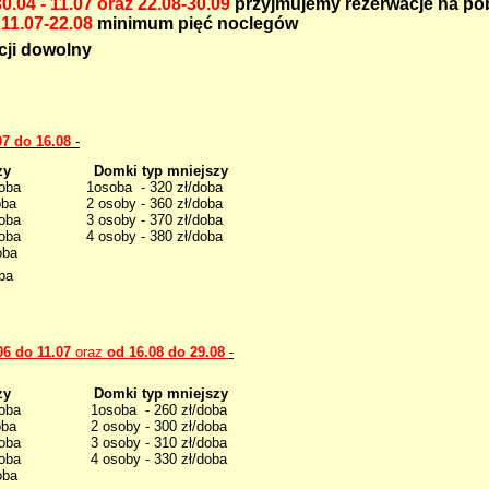
0.04 - 11.07 oraz 22.08-30.09
przyjmujemy rezerwacje na p
,
11.07-22.08
minimum pięć noclegów
cji dowolny
07 do 16.08
-
ększy Domki typ mniejszy
zł/doba 1osoba - 320 zł/doba
ł/doba 2 osoby - 360 zł/doba
zł/doba 3 osoby - 370 zł/doba
440 zł/doba 4 osoby - 380 zł/doba
oba
ba
06 do 11.07
oraz
od 16.08 do 29.08
-
ększy Domki typ mniejszy
zł/doba 1osoba - 260 zł/doba
ł/doba 2 osoby - 300 zł/doba
zł/doba 3 osoby - 310 zł/doba
380 zł/doba 4 osoby - 330 zł/doba
doba