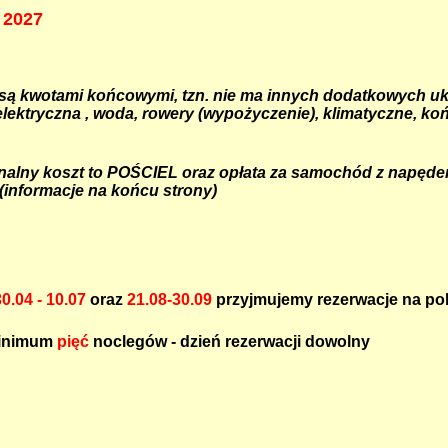
 202
7
są kwotami końcowymi, tzn. nie ma innych dodatkowych uk
elektryczna , woda, rowery (wypożyczenie), klimatyczne, k
nalny koszt to POŚCIEL oraz opłata za samochód z napęd
(informacje na końcu strony)
30.04 - 10.07
oraz
21.08-30.09
przyjmujemy rezerwacje na p
inimum
pięć
noclegów - dzień rezerwacji dowolny