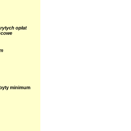
rytych opłat
ońcowe
em
obyty minimum