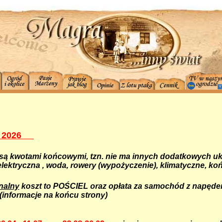
 202
6
są kwotami końcowymi, tzn. nie ma innych dodatkowych uk
elektryczna , woda, rowery (wypożyczenie), klimatyczne, k
nalny
koszt to POŚCIEL oraz opłata za samochód z napęd
(informacje na końcu strony)