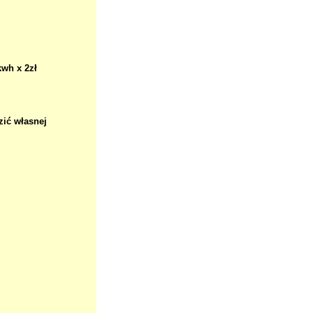
kwh x 2zł
zić własnej