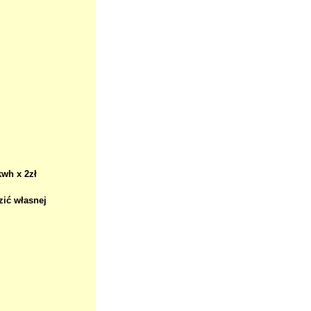
kwh x 2zł
zić własnej