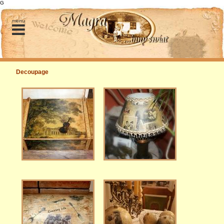
G
menu
Decoupage