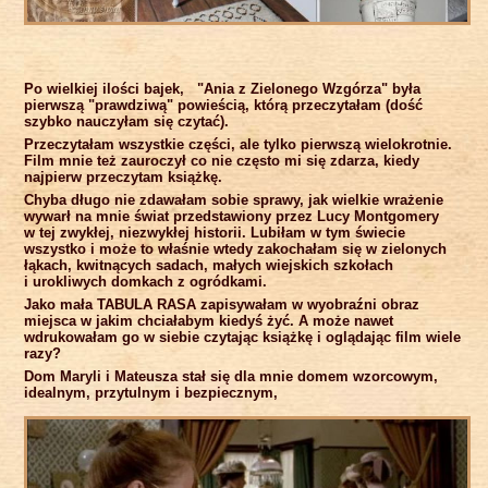
Po wielkiej ilości bajek, "Ania z Zielonego Wzgórza" była
pierwszą "prawdziwą" powieścią, którą przeczytałam (dość
szybko nauczyłam się czytać).
Przeczytałam wszystkie części, ale tylko pierwszą wielokrotnie.
Film mnie też zauroczył co nie często mi się zdarza, kiedy
najpierw przeczytam książkę.
Chyba długo nie zdawałam sobie sprawy, jak wielkie wrażenie
wywarł na mnie świat przedstawiony przez Lucy Montgomery
w tej zwykłej, niezwykłej historii. Lubiłam w tym świecie
wszystko i może to właśnie wtedy zakochałam się w zielonych
łąkach, kwitnących sadach, małych wiejskich szkołach
i urokliwych domkach z ogródkami.
Jako mała TABULA RASA zapisywałam w wyobraźni obraz
miejsca w jakim chciałabym kiedyś żyć. A może nawet
wdrukowałam go w siebie czytając książkę i oglądając film wiele
razy?
Dom Maryli i Mateusza stał się dla mnie domem wzorcowym,
idealnym, przytulnym i bezpiecznym,