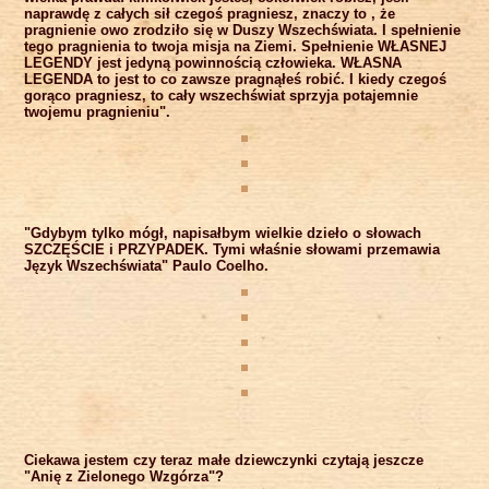
naprawdę z całych sił czegoś pragniesz, znaczy to , że
pragnienie owo zrodziło się w Duszy Wszechświata. I spełnienie
tego pragnienia to twoja misja na Ziemi. Spełnienie WŁASNEJ
LEGENDY jest jedyną powinnością człowieka. WŁASNA
LEGENDA to jest to co zawsze pragnąłeś robić. I kiedy czegoś
gorąco pragniesz, to cały wszechświat sprzyja potajemnie
twojemu pragnieniu".
"Gdybym tylko mógł, napisałbym wielkie dzieło o słowach
SZCZĘŚCIE i PRZYPADEK. Tymi właśnie słowami przemawia
Język Wszechświata" Paulo Coelho.
Ciekawa jestem czy teraz małe dziewczynki czytają jeszcze
"Anię z Zielonego Wzgórza"?