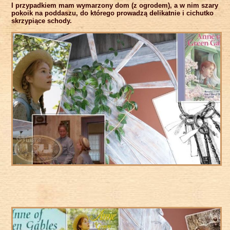
I przypadkiem mam wymarzony dom (z ogrodem), a w nim szary
pokoik na poddaszu, do którego prowadzą delikatnie i cichutko
skrzypiące schody.