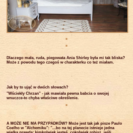
Dlaczego mała, ruda, piegowata Ania Shirley była mi tak bliska?
Może z powodu tego czegoś w charakterku co też miałam.
Jak by to ująć w dwóch słowach?
"Wściekły Chrzan" - jak mawiała pewna babcia o swojej
wnuczce-to chyba właściwe określenie.
A MOŻE NIE MA PRZYPADKÓW? Może jest tak jak pisze Paulo
Coelho w "Alchemiku": "...bo na tej planecie istnieje jedna
wielka prawda: kimkolwiek jesteś, cokolwiek robisz, jeśli