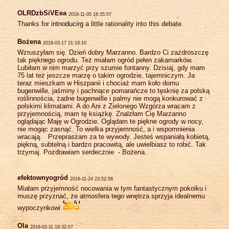
OLRDzbSiVEea
2018-11-05 16:35:57
Thanks for
intnoducirg
a little rationality into this debate.
Bożena
2018-03-17 21:19:10
Wzruszyłam się. Dzień dobry Marzanno. Bardzo Ci zazdroszczę
tak pięknego ogrodu. Też miałam ogród pełen zakamarków.
Lubiłam w nim marzyć przy szumie fontanny. Dzisiaj, gdy mam
75 lat też jeszcze marzę o takim ogrodzie, tajemniczym. Ja
teraz mieszkam w Hiszpanii i chociaż mam koło domu
bugenwille, jaśminy i pachnące pomarańcze to tęsknię za polską
roślinnościa, żadne bugenwille i palmy nie mogą konkurować z
polskimi klimatami. A do Ani z Zielonego Wzgórza wracam z
przyjemnością, mam tę książkę. Znalzłam Cię Marzanno
oglądając Maję w Ogrodzie. Oglądam te piękne ogrody w nocy,
nie mogąc zasnąć. To wielka przyjemność, a i wspomnienia
wracają. Przepraszam za te wywody. Jesteś wspaniałą kobietą,
piękną, subtelną i bardzo pracowitą, ale uwielbiasz to robić. Tak
trzymaj. Pozdrawiam serdecznie - Bożena.
efektownyogród
2016-11-24 23:52:58
Miałam przyjemność nocowania w tym fantastycznym pokoiku i
muszę przyznać, że atmosfera tego wnętrza sprzyja idealnemu
wypoczynkowi
Ola
2016-02-11 19:32:07