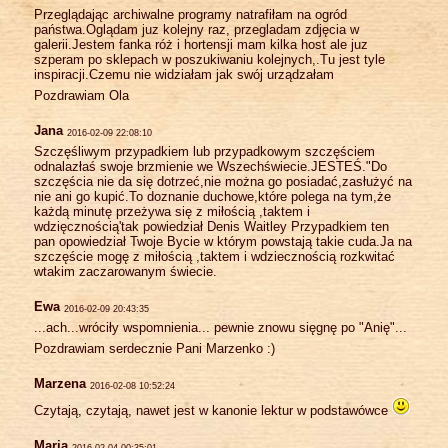
Przeglądając archiwalne programy natrafiłam na ogród
państwa.Oglądam juz kolejny raz, przegladam zdjęcia w
galerii.Jestem fanka róż i hortensji mam kilka host ale juz
szperam po sklepach w poszukiwaniu kolejnych,.Tu jest tyle
inspiracji.Czemu nie widziałam jak swój urządzałam
Pozdrawiam Ola
Jana
2016-02-09 22:08:10
Szczęśliwym przypadkiem lub przypadkowym szczęściem
odnalazłaś swoje brzmienie we Wszechświecie.JESTEŚ."Do
szczęścia nie da się dotrzeć,nie można go posiadać,zasłużyć na
nie ani go kupić.To doznanie duchowe,które polega na tym,że
każdą minutę przeżywa się z miłością ,taktem i
wdzięcznością'tak powiedział Denis Waitley Przypadkiem ten
pan opowiedział Twoje Bycie w którym powstają takie cuda.Ja na
szczęście mogę z miłością ,taktem i wdziecznością rozkwitać
wtakim zaczarowanym świecie.
Ewa
2016-02-09 20:43:35
...ach...wróciły wspomnienia... pewnie znowu sięgnę po "Anię"...
Pozdrawiam serdecznie Pani Marzenko :)
Marzena
2016-02-08 10:52:24
Czytają, czytają, nawet jest w kanonie lektur w podstawówce
Maria