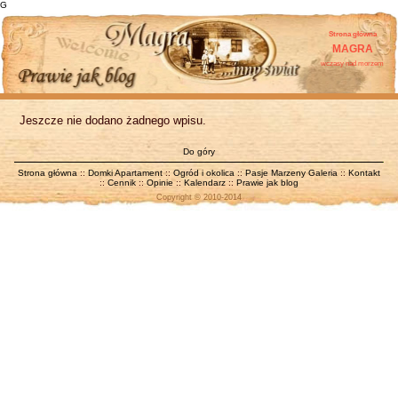
G
Strona główna
MAGRA
wczasy nad morzem
Jeszcze nie dodano żadnego wpisu.
Do góry
Strona główna
::
Domki Apartament
::
Ogród i okolica
::
Pasje Marzeny
Galeria
::
Kontakt
::
Cennik
::
Opinie
::
Kalendarz
::
Prawie jak blog
Copyright © 2010-2014