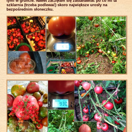
tymi w gruncie. Nawet zaczęłam się zastanawiać po co mi ta
szklarnia (trzeba podlewać) skoro największe urosły na
bezpośrednim słoneczku.