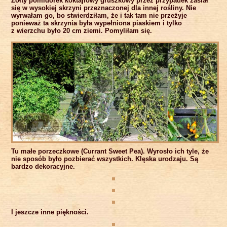
Żółty pomidorek koktajlowy gruszkowy przez przypadek zasiał
się w wysokiej skrzyni przeznaczonej dla innej rośliny. Nie
wyrwałam go, bo stwierdziłam, że i tak tam nie przeżyje
ponieważ ta skrzynia była wypełniona piaskiem i tylko
z wierzchu było 20 cm ziemi. Pomyliłam się.
Tu małe porzeczkowe (Currant Sweet Pea). Wyrosło ich tyle, że
nie sposób było pozbierać wszystkich. Klęska urodzaju. Są
bardzo dekoracyjne.
I jeszcze inne piękności.