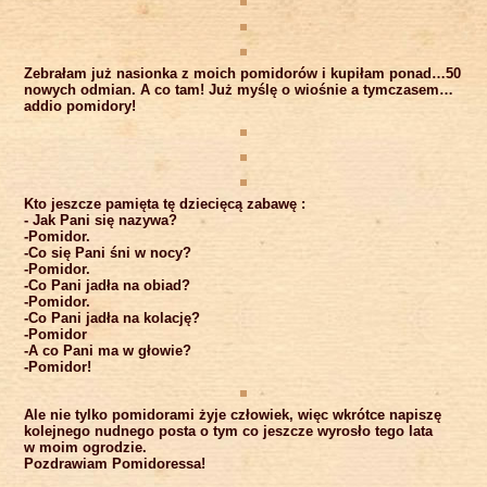
Zebrałam już nasionka z moich pomidorów i kupiłam ponad…50
nowych odmian. A co tam! Już myślę o wiośnie a tymczasem…
addio pomidory!
Kto jeszcze pamięta tę dziecięcą zabawę :
- Jak Pani się nazywa?
-Pomidor.
-Co się Pani śni w nocy?
-Pomidor.
-Co Pani jadła na obiad?
-Pomidor.
-Co Pani jadła na kolację?
-Pomidor
-A co Pani ma w głowie?
-Pomidor!
Ale nie tylko pomidorami żyje człowiek, więc wkrótce napiszę
kolejnego nudnego posta o tym co jeszcze wyrosło tego lata
w moim ogrodzie.
Pozdrawiam Pomidoressa!