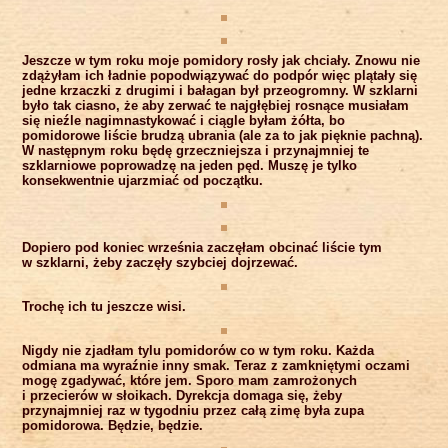
Jeszcze w tym roku moje pomidory rosły jak chciały. Znowu nie
zdążyłam ich ładnie popodwiązywać do podpór więc plątały się
jedne krzaczki z drugimi i bałagan był przeogromny. W szklarni
było tak ciasno, że aby zerwać te najgłębiej rosnące musiałam
się nieźle nagimnastykować i ciągle byłam żółta, bo
pomidorowe liście brudzą ubrania (ale za to jak pięknie pachną).
W następnym roku będę grzeczniejsza i przynajmniej te
szklarniowe poprowadzę na jeden pęd. Muszę je tylko
konsekwentnie ujarzmiać od początku.
Dopiero pod koniec września zaczęłam obcinać liście tym
w szklarni, żeby zaczęły szybciej dojrzewać.
Trochę ich tu jeszcze wisi.
Nigdy nie zjadłam tylu pomidorów co w tym roku. Każda
odmiana ma wyraźnie inny smak. Teraz z zamkniętymi oczami
mogę zgadywać, które jem. Sporo mam zamrożonych
i przecierów w słoikach. Dyrekcja domaga się, żeby
przynajmniej raz w tygodniu przez całą zimę była zupa
pomidorowa. Będzie, będzie.