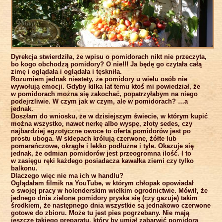
Dyrekcja stwierdziła, że wpisu o pomidorach nikt nie przeczyta,
bo kogo obchodzą pomidory? O nie!!! Ja będę go czytała całą
zimę i oglądała i oglądała i tęskniła.
Rozumiem jednak niestety, że pomidory u wielu osób nie
wywołują emocji. Gdyby kilka lat temu ktoś mi powiedział, że
w pomidorach można się zakochać, popatrzyłabym na niego
podejrzliwie. W czym jak w czym, ale w pomidorach? …a
jednak.
Doszłam do wniosku, że w dzisiejszym świecie, w którym kupić
można wszystko, nawet nerkę albo wyspę, złoty sedes, czy
najbardziej egzotyczne owoce to oferta pomidorów jest po
prostu uboga. W sklepach królują czerwone, żółte lub
pomarańczowe, okrągłe i lekko podłużne i tyle. Okazuje się
jednak, że odmian pomidorów jest przeogromna ilość. I to
w zasięgu ręki każdego posiadacza kawałka ziemi czy tylko
balkonu.
Dlaczego więc nie ma ich w handlu?
Oglądałam filmik na YouTube, w którym chłopak opowiadał
o swojej pracy w holenderskim wielkim ogrodnictwie. Mówił, że
jednego dnia zielone pomidory pryska się (czy gazuje) takim
środkiem, że następnego dnia wszystkie są jednakowo czerwone
gotowe do zbioru. Może tu jest pies pogrzebany. Nie mają
jeszcze takiego preparatu, który by umiał zabarwić pomidora