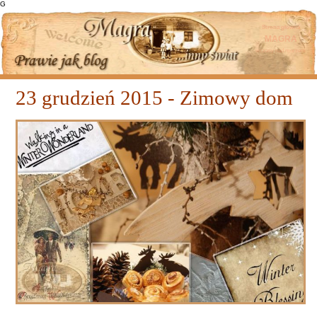
G
Strona główna
MAGRA
wczasy nad morzem
23 grudzień 2015 - Zimowy dom