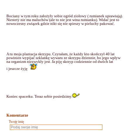
Bociany w tym roku założyły sobie ogród ziołowy ( rumianek uprawiają).
Niestety nie ma maluchów (ale to nie jest wina rumianku). Widać jest to
nowoczesny związek gdzie nikt się nie spieszy
w pieluchy pakować
.
A tu moja plantacja skrzypu. Czytałam, że każdy kto skończył 40 lat
powinien wypijać szklankę wywaru ze skrzypu dziennie, bo jego wpływ
na organizm niezwykły jest. Ja piję skrzyp codziennie od dwóch lat
i jeszcze żyję
Koniec spacerku. Teraz sobie posiedzimy.
Komentarze
Twoję imię