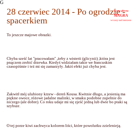
G
28 czerwiec 2014 - Po ogrodzie -
Strona główna
MAGRA
spacerkiem
wczasy nad morzem
To jeszcze majowe obrazki.
Chyba sześć lat "pracowałam" ,żeby z wisterii (glicynii) ,która jest
pnączem zrobić drzewka. Kiedyś widziałam takie we francuskim
czasopiśmie i też mi się zamarzyły. Jakiś efekt już chyba jest.
Zakwitł mój ulubiony krzew - dereń Kousa. Kwitnie długo, a jesienią ma
piękne owoce, różowe jadalne malinki, w smaku podobne zupełnie do
niczego (ale dobre). Co roku udaje mi się zjeść jedną lub dwie bo ptaki są
szybsze.
O tej porze kiwi zachwyca kolorem liści, które powolutku zzielenieją.