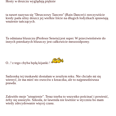
Hosty w deszczu wyglądają pięknie
ta nawet nazywa się "Deszczowy Tancerz" (Rain Dancer) i rzeczywiście
kiedy pada silny deszcz jej wielkie liście na długich łodyżkach sprawiają
wrażenie tańczących.
Ta odmiana bluszczu (Profesor Seneta) jest super. W przeciwieństwie do
innych pstrokatych bluszczy jest całkowicie mrozoodporny.
O...! z tego chyba będą kijanki !
Sadzonkę tej truskawki dostałam w zeszłym roku. Nie chciało mi się
wierzyć, że ma mieć sto owoców z krzaczka, ale to najprawdziwsza
prawda.
Zakwitło moje "utrapienie". Teraz trzeba to wszystko pościnać i powiesić,
żeby się ususzyło. Szkoda, że lawenda nie kwitnie w styczniu bo mam
wtedy zdecydowanie więcej czasu.