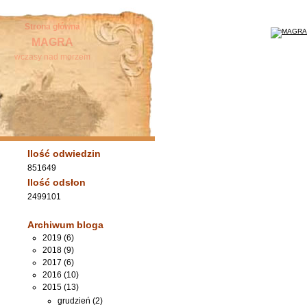
Strona główna
MAGRA
wczasy nad morzem
Ilość odwiedzin
851649
Ilość odsłon
2499101
Archiwum bloga
2019 (6)
2018 (9)
2017 (6)
2016 (10)
2015 (13)
grudzień (2)