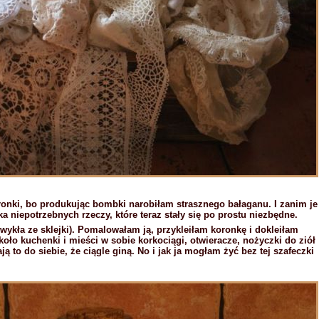
nki, bo produkując bombki narobiłam strasznego bałaganu. I zanim je
a niepotrzebnych rzeczy, które teraz stały się po prostu niezbędne.
zwykła ze sklejki). Pomalowałam ją, przykleiłam koronkę i dokleiłam
koło kuchenki i mieści w sobie korkociągi, otwieracze, nożyczki do ziół
ją to do siebie, że ciągle giną. No i jak ja mogłam żyć bez tej szafeczki