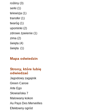
rośliny (3)
serki (1)
telewizja (1)
transfer (1)
twaróg (1)
upominki (2)
zdrowe żywienie (1)
zima (2)
święta (4)
święta (1)
Mapa odwiedzin
Strony, które lubię
odwiedzać
Jagodowy zagajnik
Green Canoe
Arte Ego
Słowiańska 7
Malowany kokon
Au Pays Des Merveilles
Efektowny ogród