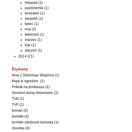
listopad (1)
październik (1)
wrzesień (1)
sierpień (1)
lipiec (1)
maj (2)
kwiecień (1)
marzec (1)
luty (1)
styczeń (1)
2014 (21)
Etykiety
Ania z Zielonego Wzgórza (1)
Maja w ogrodzie (1)
Pokoik na poddaszu (1)
Sendom domy drewniane (1)
TVN (1)
TVP (1)
bocian (2)
bombki (4)
bombki zdobione koronką (1)
choinka (3)